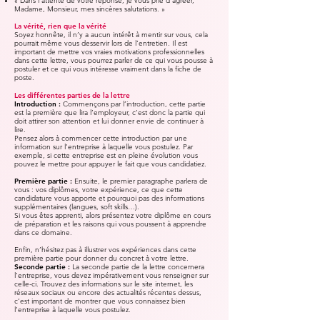
« Dans l’attente de votre réponse, je vous prie d’agréer,
Madame, Monsieur, mes sincères salutations. »
La vérité, rien que la vérité
Soyez honnête, il n’y a aucun intérêt à mentir sur vous, cela
pourrait même vous desservir lors de l’entretien. Il est
important de mettre vos vraies motivations professionnelles
dans cette lettre, vous pourrez parler de ce qui vous pousse à
postuler et ce qui vous intéresse vraiment dans la fiche de
poste.
Les différentes parties de la lettre
Introduction :
Commençons par l’introduction, cette partie
est la première que lira l’employeur, c’est donc la partie qui
doit attirer son attention et lui donner envie de continuer à
lire.
Pensez alors à commencer cette introduction par une
information sur l’entreprise à laquelle vous postulez. Par
exemple, si cette entreprise est en pleine évolution vous
pouvez le mettre pour appuyer le fait que vous candidatiez.
Première partie :
Ensuite, le premier paragraphe parlera de
vous : vos diplômes, votre expérience, ce que cette
candidature vous apporte et pourquoi pas des informations
supplémentaires (langues, soft skills…).
Si vous êtes apprenti, alors présentez votre diplôme en cours
de préparation et les raisons qui vous poussent à apprendre
dans ce domaine.
Enfin, n’hésitez pas à illustrer vos expériences dans cette
première partie pour donner du concret à votre lettre.
Seconde partie :
La seconde partie de la lettre concernera
l’entreprise, vous devez impérativement vous renseigner sur
celle-ci. Trouvez des informations sur le site internet, les
réseaux sociaux ou encore des actualités récentes dessus,
c’est important de montrer que vous connaissez bien
l’entreprise à laquelle vous postulez.