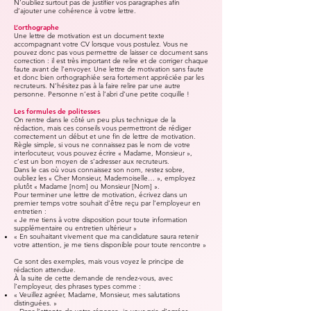
N’oubliez surtout pas de justifier vos paragraphes afin
d’ajouter une cohérence à votre lettre.
L’orthographe
Une lettre de motivation est un document texte
accompagnant votre CV lorsque vous postulez. Vous ne
pouvez donc pas vous permettre de laisser ce document sans
correction : il est très important de relire et de corriger chaque
faute avant de l’envoyer. Une lettre de motivation sans faute
et donc bien orthographiée sera fortement appréciée par les
recruteurs. N’hésitez pas à la faire relire par une autre
personne. Personne n’est à l’abri d’une petite coquille !
Les formules de politesses
On rentre dans le côté un peu plus technique de la
rédaction, mais ces conseils vous permettront de rédiger
correctement un début et une fin de lettre de motivation.
Règle simple, si vous ne connaissez pas le nom de votre
interlocuteur, vous pouvez écrire « Madame, Monsieur »,
c’est un bon moyen de s’adresser aux recruteurs.
Dans le cas où vous connaissez son nom, restez sobre,
oubliez les « Cher Monsieur, Mademoiselle… », employez
plutôt « Madame [nom] ou Monsieur [Nom] ».
Pour terminer une lettre de motivation, écrivez dans un
premier temps votre souhait d’être reçu par l’employeur en
entretien :
« Je me tiens à votre disposition pour toute information
supplémentaire ou entretien ultérieur »
« En souhaitant vivement que ma candidature saura retenir
votre attention, je me tiens disponible pour toute rencontre »
Ce sont des exemples, mais vous voyez le principe de
rédaction attendue.
À la suite de cette demande de rendez-vous, avec
l’employeur, des phrases types comme :
« Veuillez agréer, Madame, Monsieur, mes salutations
distinguées. »