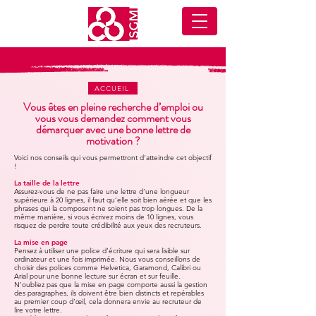
ACCUEIL
Vous êtes en pleine recherche d’emploi ou
vous vous demandez comment vous
démarquer avec une bonne lettre de
motivation ?
Voici nos conseils qui vous permettront d’atteindre cet objectif
!
La taille de la lettre
Assurez-vous de ne pas faire une lettre d’une longueur
supérieure à 20 lignes, il faut qu’elle soit bien aérée et que les
phrases qui la composent ne soient pas trop longues. De la
même manière, si vous écrivez moins de 10 lignes, vous
risquez de perdre toute crédibilité aux yeux des recruteurs.​
La mise en page
Pensez à utiliser une police d’écriture qui sera lisible sur
ordinateur et une fois imprimée. Nous vous conseillons de
choisir des polices comme Helvetica, Garamond, Calibri ou
Arial pour une bonne lecture sur écran et sur feuille.
N’oubliez pas que la mise en page comporte aussi la gestion
des paragraphes, ils doivent être bien distincts et repérables
au premier coup d’œil, cela donnera envie au recruteur de
lire votre lettre.